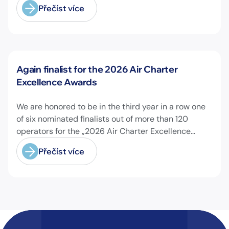
Přečíst více
Novinky
Again finalist for the 2026 Air Charter
Excellence Awards
We are honored to be in the third year in a row one
of six nominated finalists out of more than 120
operators for the „2026 Air Charter Excellence
Awards“ in the category „Executive Passenger
Přečíst více
Charter Operator of the Year (18 seats or less)“!
@theaircharterassociation