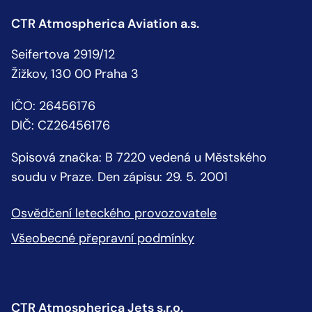
CTR Atmospherica Aviation a.s.
Seifertova 2919/12
Žižkov, 130 00 Praha 3
IČO: 26456176
DIČ: CZ26456176
Spisová značka: B 7220 vedená u Městského
soudu v Praze. Den zápisu: 29. 5. 2001
Osvědčení leteckého provozovatele
Všeobecné přepravní podmínky
CTR Atmospherica Jets s.r.o.