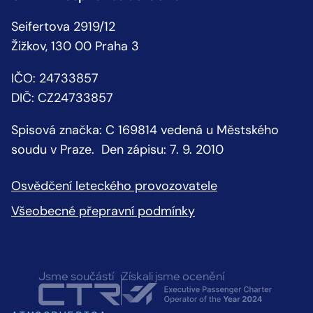
Seifertova 2919/12
Žižkov, 130 00 Praha 3
IČO: 24733857
DIČ: CZ24733857
Spisová značka: C 169814 vedená u Městského
soudu v Praze. Den zápisu: 7. 9. 2010
Osvědčení leteckého provozovatele
Všeobecné přepravní podmínky
Jsme součástí
Získali jsme ocenění