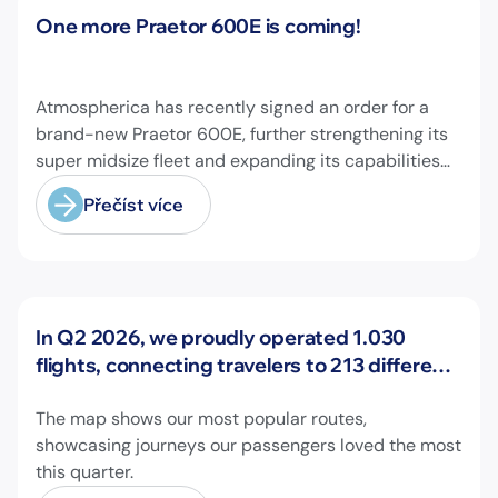
Novinky
One more Praetor 600E is coming!
Atmospherica has recently signed an order for a
brand-new Praetor 600E, further strengthening its
super midsize fleet and expanding its capabilities
on longer-range missions!
Přečíst více
Novinky
In Q2 2026, we proudly operated 1.030
flights, connecting travelers to 213 different
airports across Europe and beyond.
The map shows our most popular routes,
showcasing journeys our passengers loved the most
this quarter.