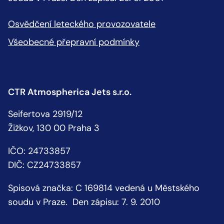
Osvědčení leteckého provozovatele
Všeobecné přepravní podmínky
CTR Atmospherica Jets s.r.o.
Seifertova 2919/12
Žižkov, 130 00 Praha 3
IČO: 24733857
DIČ: CZ24733857
Spisová značka: C 169814 vedená u Městského
soudu v Praze. Den zápisu: 7. 9. 2010