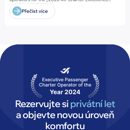
Awards“ in the category „Executive Passenger
Přečíst více
Charter Operator of the Year (18 seats or less)“!
@theaircharterassociation
Rezervujte si
privátní let
a objevte novou úroveň
komfortu