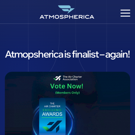
Atmopsherica is finalist – again!
CS