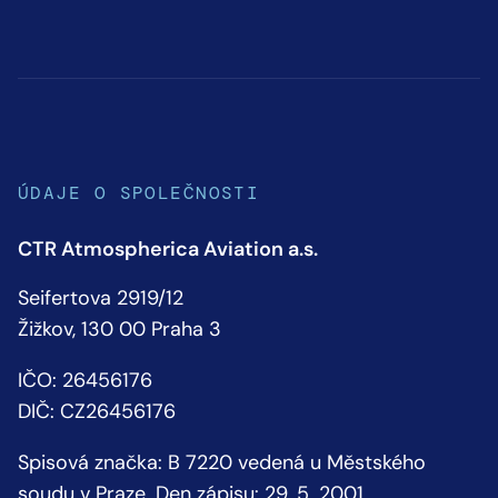
ÚDAJE O SPOLEČNOSTI
CTR Atmospherica Aviation a.s.
Seifertova 2919/12
Žižkov, 130 00 Praha 3
IČO: 26456176
DIČ: CZ26456176
Spisová značka: B 7220 vedená u Městského
soudu v Praze. Den zápisu: 29. 5. 2001