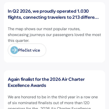
Novinky
In Q2 2026, we proudly operated 1.030
flights, connecting travelers to 213 different
airports across Europe and beyond.
The map shows our most popular routes,
showcasing journeys our passengers loved the most
this quarter.
Přečíst více
Novinky
Again finalist for the 2026 Air Charter
Excellence Awards
We are honored to be in the third year in a row one
of six nominated finalists out of more than 120
operators for the „2026 Air Charter Excellence