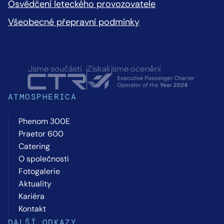
Osvědčení leteckého provozovatele
Všeobecné přepravní podmínky
Jsme součástí
Získali jsme ocenění
ATMOSPHERICA
Phenom 300E
Praetor 600
Catering
O společnosti
Fotogalerie
Aktuality
Kariéra
Kontakt
DALŠÍ ODKAZY