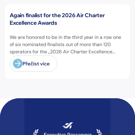
Novinky
Again finalist for the 2026 Air Charter
Excellence Awards
We are honored to be in the third year in a row one
of six nominated finalists out of more than 120
operators for the „2026 Air Charter Excellence
Awards“ in the category „Executive Passenger
Přečíst více
Charter Operator of the Year (18 seats or less)“!
@theaircharterassociation