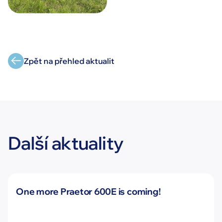
Zpět na přehled aktualit
Další aktuality
Novinky
One more Praetor 600E is coming!