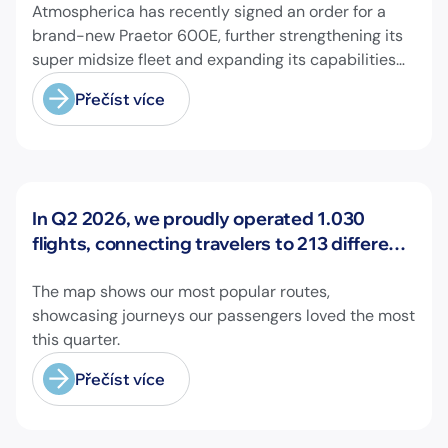
Atmospherica has recently signed an order for a
brand-new Praetor 600E, further strengthening its
super midsize fleet and expanding its capabilities
on longer-range missions!
Přečíst více
Novinky
In Q2 2026, we proudly operated 1.030
flights, connecting travelers to 213 different
airports across Europe and beyond.
The map shows our most popular routes,
showcasing journeys our passengers loved the most
this quarter.
Přečíst více