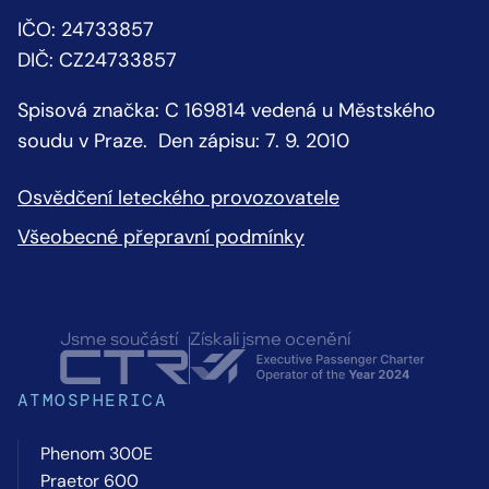
IČO: 24733857
DIČ: CZ24733857
Spisová značka: C 169814 vedená u Městského
soudu v Praze. Den zápisu: 7. 9. 2010
Osvědčení leteckého provozovatele
Všeobecné přepravní podmínky
Jsme součástí
Získali jsme ocenění
ATMOSPHERICA
Phenom 300E
Praetor 600