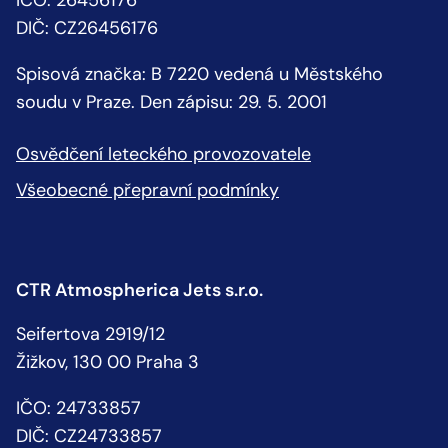
IČO: 26456176
DIČ: CZ26456176
Spisová značka: B 7220 vedená u Městského
soudu v Praze. Den zápisu: 29. 5. 2001
Osvědčení leteckého provozovatele
Všeobecné přepravní podmínky
CTR Atmospherica Jets s.r.o.
Seifertova 2919/12
Žižkov, 130 00 Praha 3
IČO: 24733857
DIČ: CZ24733857