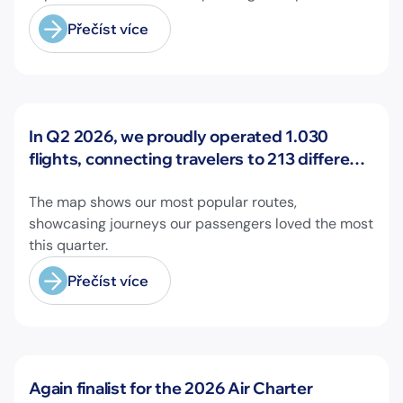
on longer-range missions!
Přečíst více
Novinky
In Q2 2026, we proudly operated 1.030
flights, connecting travelers to 213 different
airports across Europe and beyond.
The map shows our most popular routes,
showcasing journeys our passengers loved the most
this quarter.
Přečíst více
Novinky
Again finalist for the 2026 Air Charter