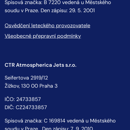
Spisová značka: B 7220 vedená u Městského
soudu v Praze. Den zápisu: 29. 5. 2001
Osvědčení leteckého provozovatele
Všeobecné přepravní podmínky
CTR Atmospherica Jets s.r.o.
Seifertova 2919/12
Žižkov, 130 00 Praha 3
IČO: 24733857
DIČ: CZ24733857
Spisová značka: C 169814 vedená u Městského
soudu v Praze. Den zápisu: 7. 9. 2010