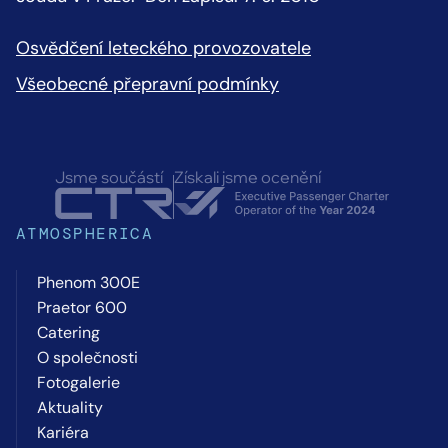
Osvědčení leteckého provozovatele
Všeobecné přepravní podmínky
Jsme součástí
Získali jsme ocenění
ATMOSPHERICA
Phenom 300E
Praetor 600
Catering
O společnosti
Fotogalerie
Aktuality
Kariéra