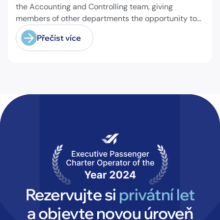
the Accounting and Controlling team, giving
members of other departments the opportunity to
experience pilot's and air hostess training firsthand
Přečíst více
and learn essential safety procedures.
Rezervujte si
privátní let
a objevte novou úroveň