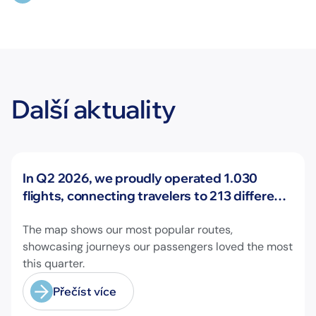
Další aktuality
Novinky
In Q2 2026, we proudly operated 1.030
flights, connecting travelers to 213 different
airports across Europe and beyond.
The map shows our most popular routes,
showcasing journeys our passengers loved the most
this quarter.
Přečíst více