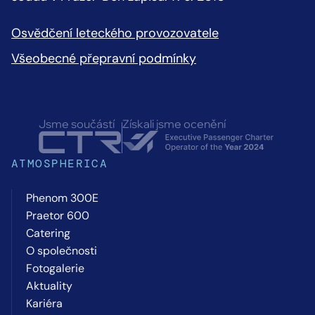
Osvědčení leteckého provozovatele
Všeobecné přepravní podmínky
Jsme součástí
Získali jsme ocenění
ATMOSPHERICA
Phenom 300E
Praetor 600
Catering
O společnosti
Fotogalerie
Aktuality
Kariéra