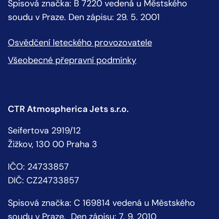
Spisová značka: B 7220 vedená u Městského
soudu v Praze. Den zápisu: 29. 5. 2001
Osvědčení leteckého provozovatele
Všeobecné přepravní podmínky
CTR Atmospherica Jets s.r.o.
Seifertova 2919/12
Žižkov, 130 00 Praha 3
IČO: 24733857
DIČ: CZ24733857
Spisová značka: C 169814 vedená u Městského
soudu v Praze. Den zápisu: 7. 9. 2010