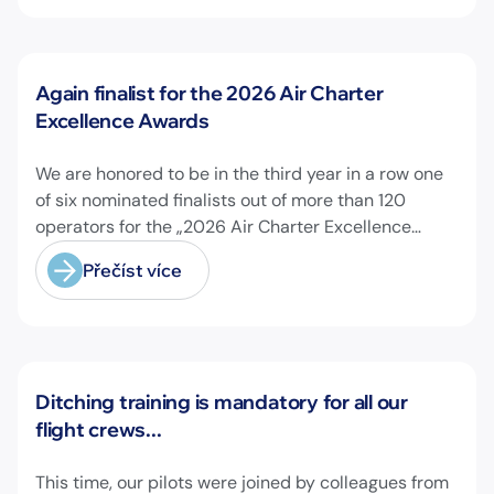
Novinky
Again finalist for the 2026 Air Charter
Excellence Awards
We are honored to be in the third year in a row one
of six nominated finalists out of more than 120
operators for the „2026 Air Charter Excellence
Awards“ in the category „Executive Passenger
Přečíst více
Charter Operator of the Year (18 seats or less)“!
@theaircharterassociation
Novinky
Ditching training is mandatory for all our
flight crews...
This time, our pilots were joined by colleagues from