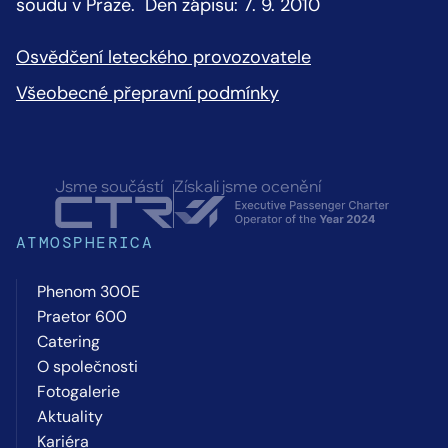
soudu v Praze. Den zápisu: 7. 9. 2010
Osvědčení leteckého provozovatele
Všeobecné přepravní podmínky
Jsme součástí
Získali jsme ocenění
ATMOSPHERICA
Phenom 300E
Praetor 600
Catering
O společnosti
Fotogalerie
Aktuality
Kariéra