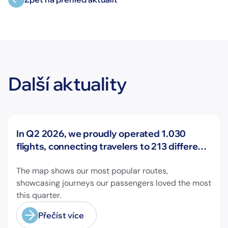
Další aktuality
Novinky
In Q2 2026, we proudly operated 1.030
flights, connecting travelers to 213 different
airports across Europe and beyond.
The map shows our most popular routes,
showcasing journeys our passengers loved the most
this quarter.
Přečíst více