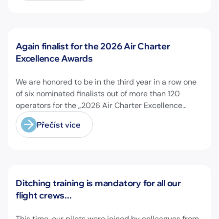
Novinky
Again finalist for the 2026 Air Charter
Excellence Awards
We are honored to be in the third year in a row one
of six nominated finalists out of more than 120
operators for the „2026 Air Charter Excellence
Awards“ in the category „Executive Passenger
Přečíst více
Charter Operator of the Year (18 seats or less)“!
@theaircharterassociation
Novinky
Ditching training is mandatory for all our
flight crews...
This time, our pilots were joined by colleagues from