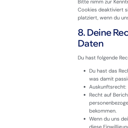
Bitte nimm zur Kenntn
Cookies deaktiviert 
platziert, wenn du u
8. Deine Re
Daten
Du hast folgende Rec
Du hast das Rec
was damit passi
Auskunftsrecht:
Recht auf Beric
personenbezogen
bekommen.
Wenn du uns dein
diese Einwillig