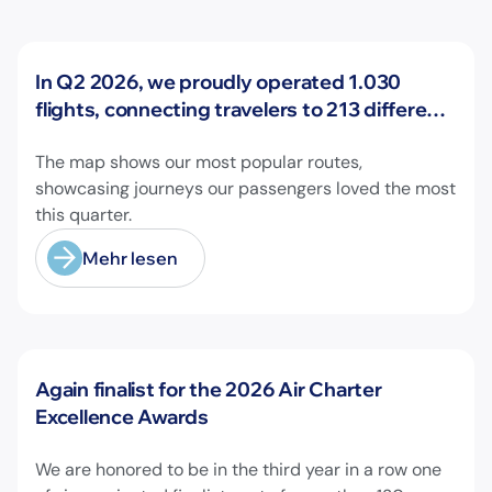
Neuigkeiten
In Q2 2026, we proudly operated 1.030
flights, connecting travelers to 213 different
airports across Europe and beyond.
The map shows our most popular routes,
showcasing journeys our passengers loved the most
this quarter.
Mehr lesen
Neuigkeiten
Again finalist for the 2026 Air Charter
Excellence Awards
We are honored to be in the third year in a row one