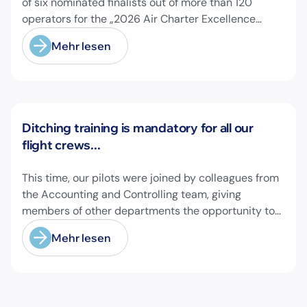
of six nominated finalists out of more than 120
operators for the „2026 Air Charter Excellence
Awards“ in the category „Executive Passenger
Mehr lesen
Charter Operator of the Year (18 seats or less)“!
@theaircharterassociation
Neuigkeiten
Ditching training is mandatory for all our
flight crews...
This time, our pilots were joined by colleagues from
the Accounting and Controlling team, giving
members of other departments the opportunity to
experience pilot's and air hostess training firsthand
Mehr lesen
and learn essential safety procedures.