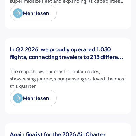
super midsize fleet and expanding its capabilities
on longer-range missions!
Mehr lesen
Neuigkeiten
In Q2 2026, we proudly operated 1.030
flights, connecting travelers to 213 different
airports across Europe and beyond.
The map shows our most popular routes,
showcasing journeys our passengers loved the most
this quarter.
Mehr lesen
Neuigkeiten
Again finalist for the 2026 Air Charter