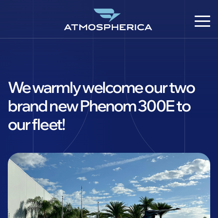
We warmly welcome our two
brand new Phenom 300E to
our fleet!
DE