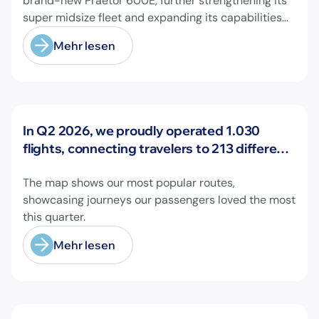
brand-new Praetor 600E, further strengthening its
super midsize fleet and expanding its capabilities
on longer-range missions!
Mehr lesen
Neuigkeiten
In Q2 2026, we proudly operated 1.030
flights, connecting travelers to 213 different
airports across Europe and beyond.
The map shows our most popular routes,
showcasing journeys our passengers loved the most
this quarter.
Mehr lesen