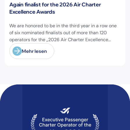
Neuigkeiten
Again finalist for the 2026 Air Charter
Excellence Awards
We are honored to be in the third year in a row one
of six nominated finalists out of more than 120
operators for the „2026 Air Charter Excellence
Awards“ in the category „Executive Passenger
Mehr lesen
Charter Operator of the Year (18 seats or less)“!
@theaircharterassociation